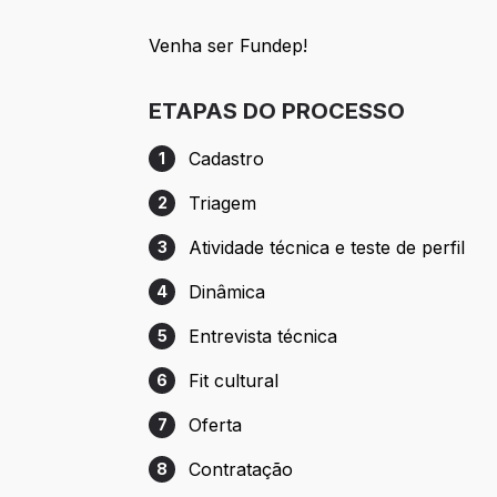
Venha ser Fundep!
ETAPAS DO PROCESSO
Cadastro
1
Etapa 1: Cadastro
Triagem
2
Etapa 2: Triagem
Atividade técnica e teste de perfil
3
Etapa 3: Atividade técnica e teste de perfi
Dinâmica
4
Etapa 4: Dinâmica
Entrevista técnica
5
Etapa 5: Entrevista técnica
Fit cultural
6
Etapa 6: Fit cultural
Oferta
7
Etapa 7: Oferta
Contratação
8
Etapa 8: Contratação