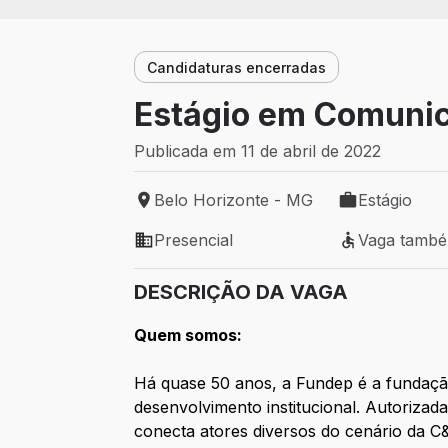
Candidaturas encerradas
Estágio em Comunic
Publicada em 11 de abril de 2022
Belo Horizonte - MG
Estágio
Local de trabalho: Belo Horizonte - MG
Tipo de vaga: 
Presencial
Vaga tamb
Modelo de trabalho: Presencial
Vaga também 
DESCRIÇÃO DA VAGA
Quem somos:
Há quase 50 anos, a Fundep é a fundação
desenvolvimento institucional. Autorizad
conecta atores diversos do cenário da C